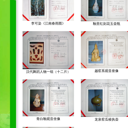
李可染《江南春雨图》
釉里红刻花玉壶瓶
越窑系观音座像
汉代舞蹈人物一组（十二片）
青白釉观音坐像
龙泉窑瓜棱执壶