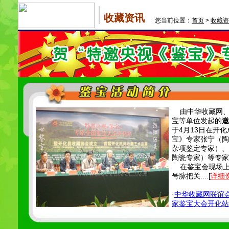
收藏资讯
您当前位置：
首页
>
收藏资
由中华收藏网、
宝等单位发起的
邀
于4月13日在开
宝》专家张宁（陶
杂项鉴定专家）、
陶瓷专家）等专家
在鉴宝会现场上
号脉把关....[
详细
·
中华收藏网联谊
家鉴宝大会开化站